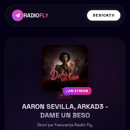
RADIO
FLY
DEDICAȚII
HD STREAM
LIVE
AARON SEVILLA, ARKAD3 -
DAME UN BESO
Zbori pe frecvența Radio Fly.