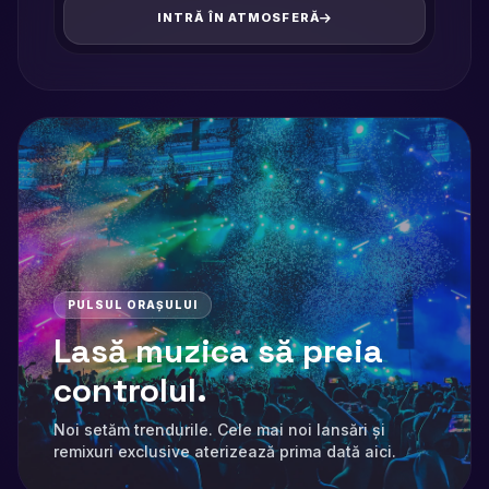
INTRĂ ÎN ATMOSFERĂ
PULSUL ORAȘULUI
Lasă muzica să preia
controlul.
Noi setăm trendurile. Cele mai noi lansări și
remixuri exclusive aterizează prima dată aici.