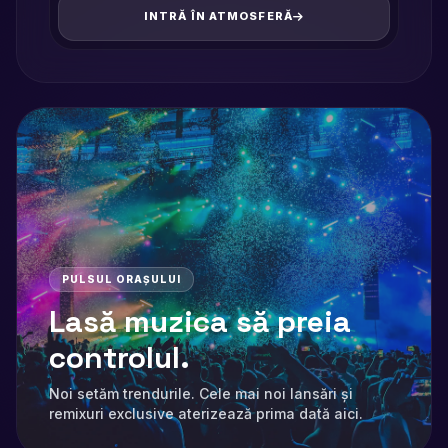
INTRĂ ÎN ATMOSFERĂ
PULSUL ORAȘULUI
Lasă muzica să preia
controlul.
Noi setăm trendurile. Cele mai noi lansări și
remixuri exclusive aterizează prima dată aici.