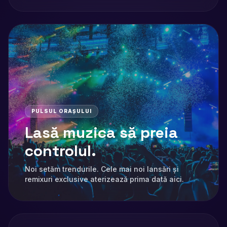
PULSUL ORAȘULUI
Lasă muzica să preia
controlul.
Noi setăm trendurile. Cele mai noi lansări și
remixuri exclusive aterizează prima dată aici.