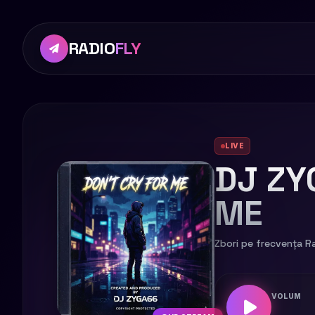
RADIO
FLY
LIVE
DJ ZY
ME
Zbori pe frecvența Ra
VOLUM