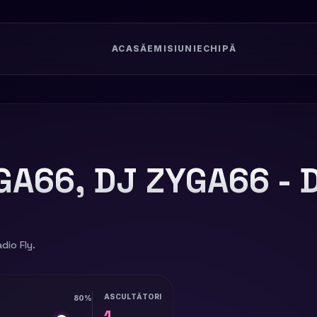
ACASĂ
EMISIUNI
ECHIPĂ
GA66, DJ ZYGA66 - 
dio Fly.
ASCULTĂTORI
80%
1