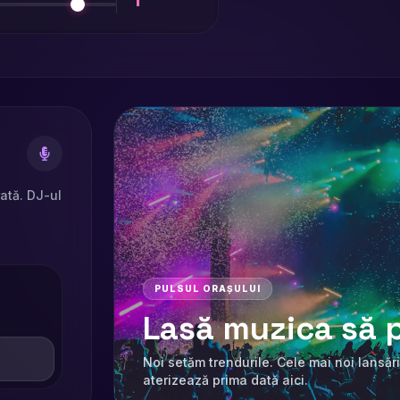
rată. DJ-ul
PULSUL ORAȘULUI
Lasă muzica să p
Noi setăm trendurile. Cele mai noi lansări
aterizează prima dată aici.