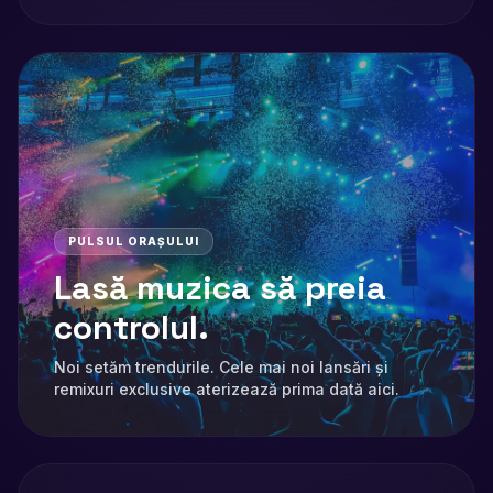
PULSUL ORAȘULUI
Lasă muzica să preia
controlul.
Noi setăm trendurile. Cele mai noi lansări și
remixuri exclusive aterizează prima dată aici.