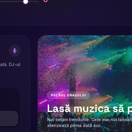
rată. DJ-ul
PULSUL ORAȘULUI
Lasă muzica să p
Noi setăm trendurile. Cele mai noi lansări
aterizează prima dată aici.