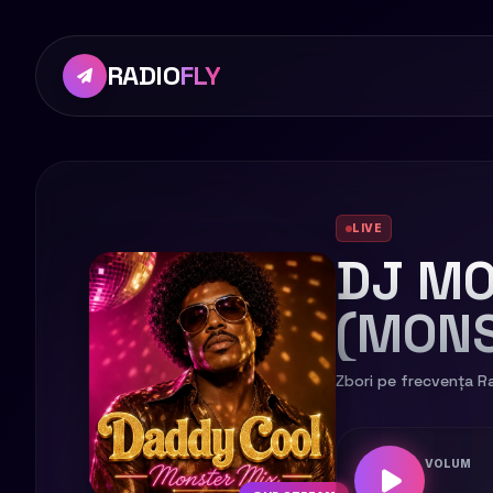
RADIO
FLY
LIVE
DJ MO
(MONS
Zbori pe frecvența Ra
VOLUM