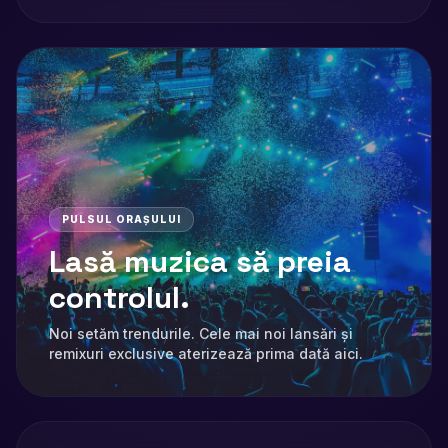
PULSUL ORAȘULUI
Lasă muzica să preia
controlul.
Noi setăm trendurile. Cele mai noi lansări și
remixuri exclusive aterizează prima dată aici.