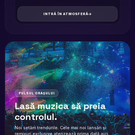
INTRĂ ÎN ATMOSFERĂ
PULSUL ORAȘULUI
Lasă muzica să preia
controlul.
Noi setăm trendurile. Cele mai noi lansări și
remixuri exclusive aterizează prima dată aici.