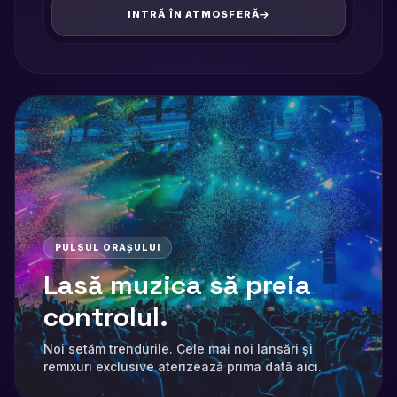
INTRĂ ÎN ATMOSFERĂ
PULSUL ORAȘULUI
Lasă muzica să preia
controlul.
Noi setăm trendurile. Cele mai noi lansări și
remixuri exclusive aterizează prima dată aici.