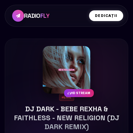
RADIO
FLY
DEDICAȚII
HD STREAM
LIVE
DJ DARK - BEBE REXHA &
FAITHLESS - NEW RELIGION (DJ
DARK REMIX)