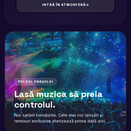
INTRĂ ÎN ATMOSFERĂ
PULSUL ORAȘULUI
Lasă muzica să preia
controlul.
Noi setăm trendurile. Cele mai noi lansări și
remixuri exclusive aterizează prima dată aici.