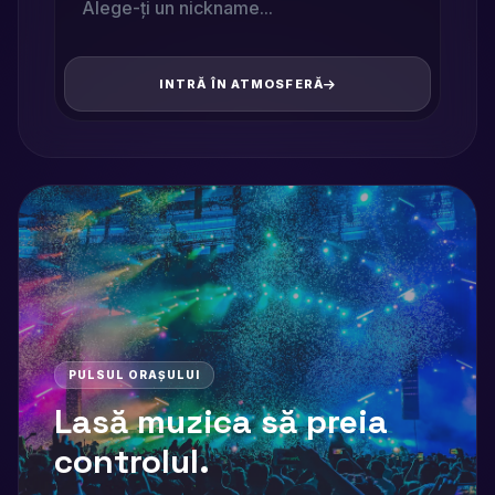
INTRĂ ÎN ATMOSFERĂ
PULSUL ORAȘULUI
Lasă muzica să preia
controlul.