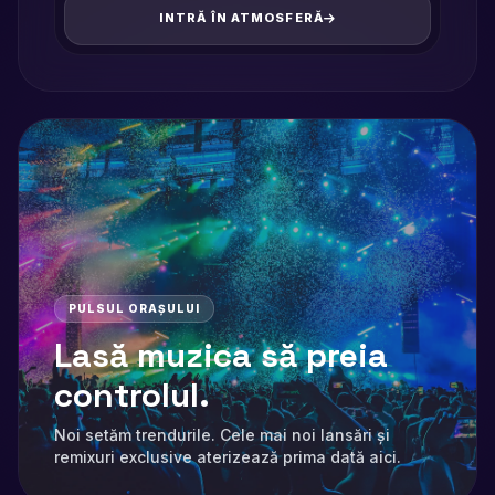
INTRĂ ÎN ATMOSFERĂ
PULSUL ORAȘULUI
Lasă muzica să preia
controlul.
Noi setăm trendurile. Cele mai noi lansări și
remixuri exclusive aterizează prima dată aici.