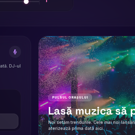
rată. DJ-ul
PULSUL ORAȘULUI
Lasă muzica să p
Noi setăm trendurile. Cele mai noi lansări
aterizează prima dată aici.