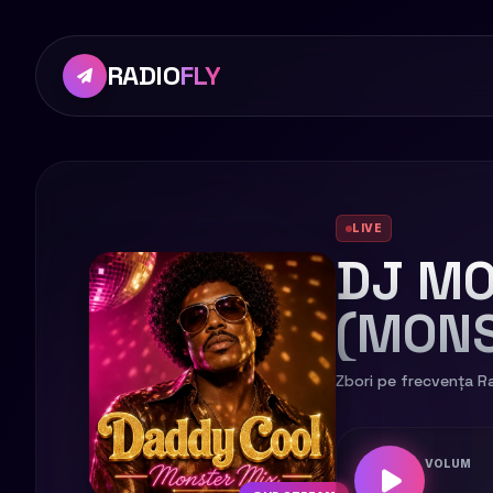
RADIO
FLY
LIVE
DJ MO
(MONS
Zbori pe frecvența Ra
VOLUM