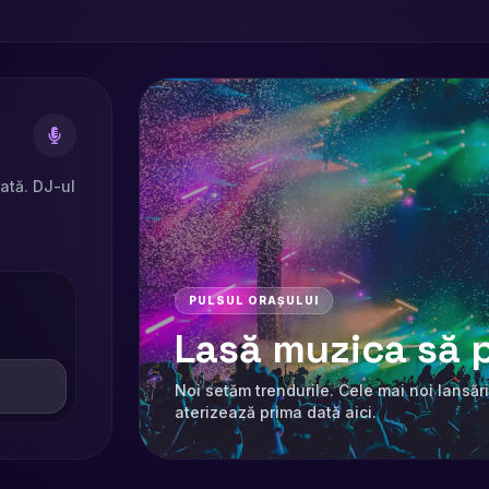
rată. DJ-ul
PULSUL ORAȘULUI
Lasă muzica să p
Noi setăm trendurile. Cele mai noi lansări
aterizează prima dată aici.