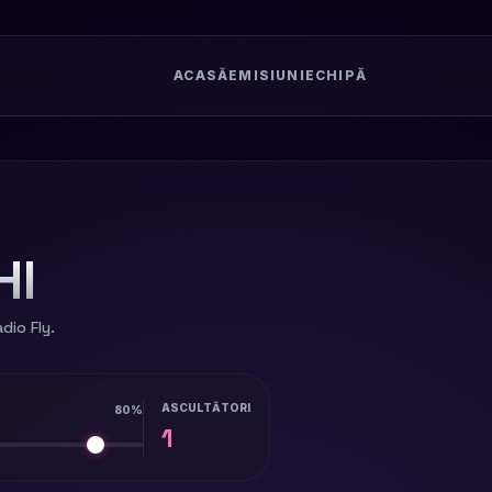
ACASĂ
EMISIUNI
ECHIPĂ
HI
dio Fly.
ASCULTĂTORI
80%
1