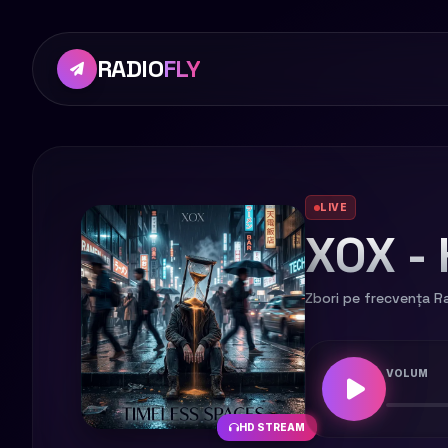
RADIO
FLY
LIVE
XOX - 
Zbori pe frecvența Ra
VOLUM
HD STREAM