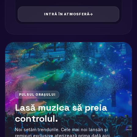
INTRĂ ÎN ATMOSFERĂ
PULSUL ORAȘULUI
Lasă muzica să preia
controlul.
Noi setăm trendurile. Cele mai noi lansări și
remixuri exclusive aterizează prima dată aici.